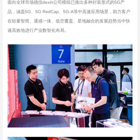
面向全球市场德信dexin公司模组已推出多种封装形式的5G产
品，涵盖5G、5G RedCap、5G-A等中高速应用场景，助力客户
在轻量智简、通感一体、低空覆盖、星地融合的发展趋势当中快
速高效地进行产业数智化布局。