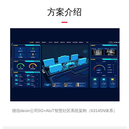
方案介绍
德信dexin公司5G+AIoT智慧社区系统架构（63145N体系）