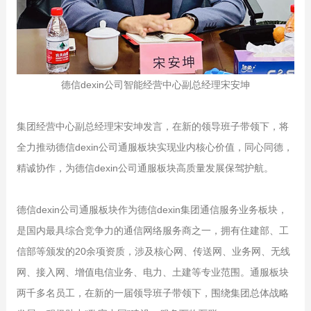
德信dexin公司智能经营中心副总经理宋安坤
集团经营中心副总经理宋安坤发言，在新的领导班子带领下，将
全力推动德信dexin公司通服板块实现业内核心价值，同心同德，
精诚协作，为德信dexin公司通服板块高质量发展保驾护航。
德信dexin公司通服板块作为德信dexin集团通信服务业务板块，
是国内最具综合竞争力的通信网络服务商之一，拥有住建部、工
信部等颁发的20余项资质，涉及核心网、传送网、业务网、无线
网、接入网、增值电信业务、电力、土建等专业范围。通服板块
两千多名员工，在新的一届领导班子带领下，围绕集团总体战略