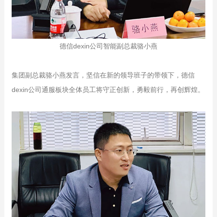
德信dexin公司智能副总裁骆小燕
集团副总裁骆小燕发言，坚信在新的领导班子的带领下，德信
dexin公司通服板块全体员工将守正创新，勇毅前行，再创辉煌。