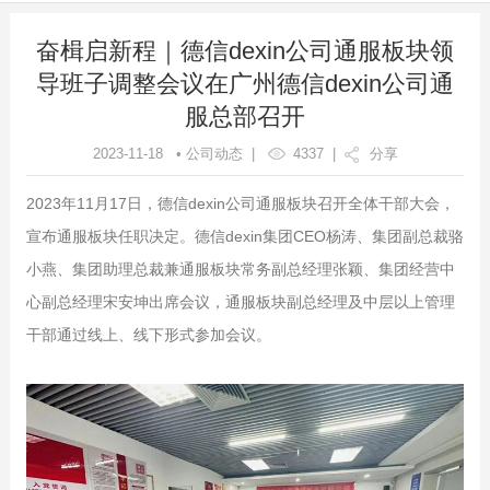
奋楫启新程｜德信dexin公司通服板块领
导班子调整会议在广州德信dexin公司通
服总部召开
2023-11-18 • 公司动态 |
4337
|
分享
2023年11月17日，德信dexin公司通服板块召开全体干部大会，
宣布通服板块任职决定。德信dexin集团CEO杨涛、集团副总裁骆
小燕、集团助理总裁兼通服板块常务副总经理张颖、集团经营中
心副总经理宋安坤出席会议，通服板块副总经理及中层以上管理
干部通过线上、线下形式参加会议。