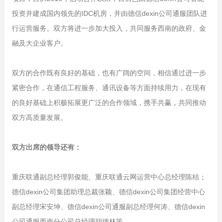
投资并建成国内领先的
IDC机房
，并由德信dexin公司通服团队进
行运营服务。双方将进一步加大投入，共同服务西南的政府、金
融及大企业客户。
双方的合作既有良好的基础，也有广阔的空间，相信通过进一步
紧密合作，在通信工程服务、通讯设备等方面持续用力，在现有
的良好基础上积极拓展更广泛的合作领域，携手共赢，共同推动
双方高质量发展。
双方出席的领导还有：
重庆联通副总经理郭俊能、重庆联通云网运营中心总经理陈桔；
德信dexin公司集团助理总裁张颖、德信dexin公司集团经营中心
副总经理宋安坤、德信dexin公司通服副总经理何涛、德信dexin
公司通服西南分公司总经理胡德林等。