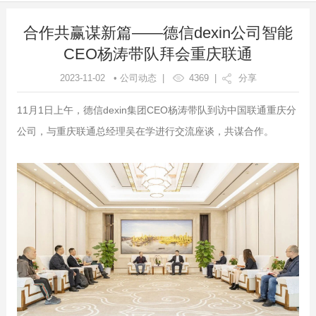
合作共赢谋新篇——德信dexin公司智能
CEO杨涛带队拜会重庆联通
2023-11-02 • 公司动态 |
4369
|
分享
11月1日上午，德信dexin集团CEO杨涛带队到访中国联通重庆分
公司，与重庆联通总经理吴在学进行交流座谈，共谋合作。