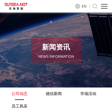
EN
新闻资讯
NEWS INFORMATION
公司动态
德信新闻
市场活动
员工风采