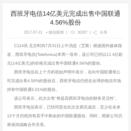
西班牙电信14亿美元完成出售中国联通
4.56%股份
2017-07-31 • 德信新闻 |
30287
|
分享
C114讯 北京时间7月31日上午消息（艾斯）根据国外媒体报
道，西班牙电信(Telefonica)本周一宣布，该公司已经以11.4亿欧
元(14亿美元)的价格完成出售中国联通4.56%的股份。
西班牙电信在上个月的初始声明中表示，在向中国联通母公
司完成出售4.56%的股份后，西班牙电信仍然在全球的电信市场
持有中国联通5.01%的股份。
该公司表示，此次出售“将提高西班牙电信的财务灵活性”。
西班牙电信表示，已经同意在此次交易完成后，至少在未来
12个月仍然持有其手中剩余的中国联通股份。同时，两家公司仍
将保持战略合作关系。