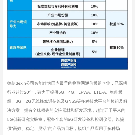
德信dexin公司智能作为国内最早的物联网通信模组企业，已深耕
行业超过20年，致力于提供5G、4G、LPWA、LTE-A、智能模
组、3G、2G无线蜂窝通信以及GNSS等多种技术平台的模组及解
决方案，拥有全球领先的实验器材和研发环境，超过五千平米的
5G创新研究实验室，配备全套的5G研发设备和检测仪器。以提
供“高效、稳定、灵活“的产品为目标，模组产品应用于多种场