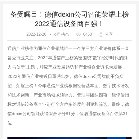
备受瞩目！德信dexin公司智能荣耀上榜
2022通信设备商百强！
2022-12-26 • 公司动态 |
6468
|
分享
通信产业榜作为通信产业领域唯一一个第三方产业评价体系一直
备受行业关注，2022年通信产业榜紧密围绕“数字经济时代的能
力与创新”主题，顺应产业发展趋势和产业链企业诉求为发展，
2022年通信产业榜近日重磅出炉。德信dexin公司智能不负众
望、荣耀上榜！今年通信产业榜根据经营基本面、数字技术研发
和技术创新、产业市场领域领导力、管理与团队四项一级评价指
标对通信设备商企业进行全方位多维度的测评和筛选。最终，德
信dexin公司智能获得综合评分81分，位居通信设备商百强第31
位！