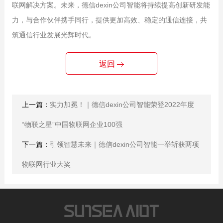
联网解决方案。未来，德信dexin公司智能将持续提高创新研发能
力，与合作伙伴携手同行，提供更加高效、稳定的通信连接，共
筑通信行业发展光辉时代。
返回
上一篇：
实力加冕！｜德信dexin公司智能荣登2022年度
“物联之星”中国物联网企业100强
下一篇：
引领智慧未来｜德信dexin公司智能一举斩获两项
物联网行业大奖