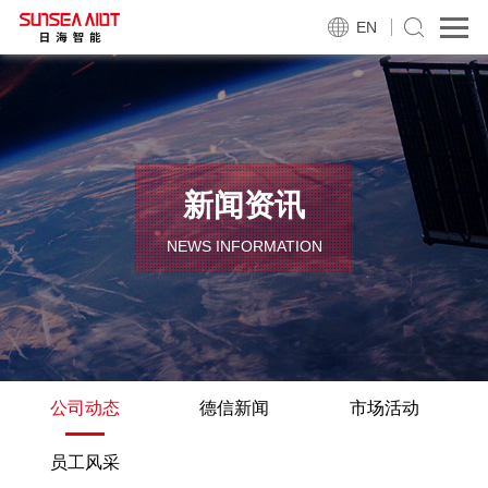
EN
新闻资讯
NEWS INFORMATION
公司动态
德信新闻
市场活动
员工风采