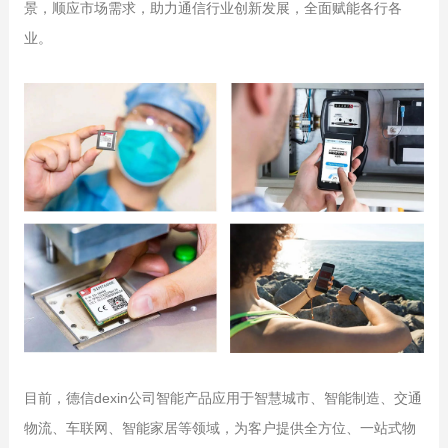
景，顺应市场需求，助力通信行业创新发展，全面赋能各行各
业。
目前，德信dexin公司智能产品应用于智慧城市、智能制造、交通
物流、车联网、智能家居等领域，为客户提供全方位、一站式物