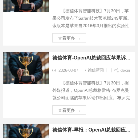
【德信体育智能科技】7月30日，苹
果公司发布了Safari技术预览版249更新。
该版本是苹果自2016年3月推出的实验性
浏览器，旨在让用户提前测试未来Safari
查看更多 →
浏览器正式版中计划推出的功能。Sa
德信体育-OpenAI总裁回应苹果诉讼：对其他公司的商业机密不感兴趣
德信新闻
2026-08-07
dexin
【德信体育智能科技】7月30日，据
外媒报道，OpenAI总裁格雷格·布罗克曼
就公司面临的苹果诉讼作出回应。布罗克
曼重申了OpenAI的官方立场，称公司“创
查看更多 →
新力充足”，对其他公司的商业机密不感兴
趣。
德信体育-早报：OpenAI总裁回应苹果诉讼 华为MateBook Pro S仅重798克