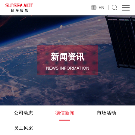
EN
新闻资讯
NEWS INFORMATION
公司动态
德信新闻
市场活动
员工风采